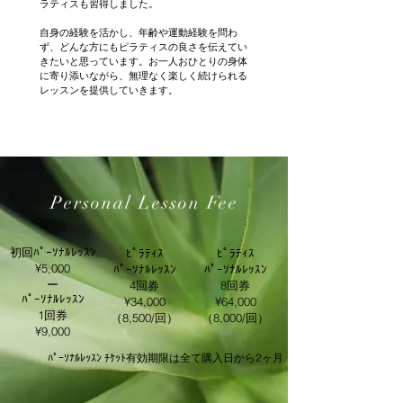
ラティスも習得しました。

自身の経験を活かし、年齢や運動経験を問わ
ず、どんな方にもピラティスの良さを伝えてい
きたいと思っています。お一人おひとりの身体
に寄り添いながら、無理なく楽しく続けられる
レッスンを提供していきます。
Personal ​Lesson Fee
​初回ﾊﾟｰｿﾅﾙﾚｯｽﾝ
ﾋﾟﾗﾃｨｽ
ﾋﾟﾗﾃｨｽ
​¥5,000
​ﾊﾟｰｿﾅﾙﾚｯｽﾝ
​ﾊﾟｰｿﾅﾙﾚｯｽﾝ
​ー
4回券
8回券
​ﾊﾟｰｿﾅﾙﾚｯｽﾝ
​¥34,000
​¥64,000
1回券
（8,500/回）
（8,000/回）
​¥9,000
​ﾊﾟｰｿﾅﾙﾚｯｽﾝ ﾁｹｯﾄ有効期限は全て購入日から2ヶ月