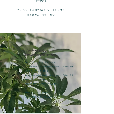
完全予約制
プライベート空間でのパーソナルレッスン
少人数グループレッスン
プライベート空間で、
自分と向き合う贅沢な時間を。
当スタジオは、他の方の目を気にせず
ご自身の身体とじっくり向き合えるピラティススタジオです。
初回カウンセリングを通じて、
お一人おひとの目的や体調に合わせたレッスン内容をご提供
無理なく続けられるプログラムで、
理想の身体づくりをサポートいたします。
自分自身を大切にする時間を
​ここで一緒にはじめてみませんか？