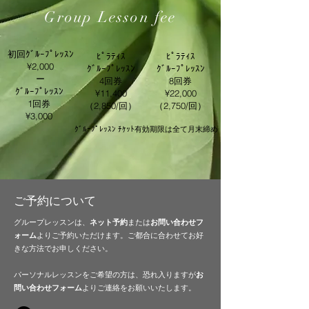
Group ​Lesson fee
初回ｸﾞﾙｰﾌﾟﾚｯｽﾝ
ﾋﾟﾗﾃｨｽ
ﾋﾟﾗﾃｨｽ
​¥2,000
​ｸﾞﾙｰﾌﾟﾚｯｽﾝ
​ｸﾞﾙｰﾌﾟﾚｯｽﾝ
​ー
4回券
8回券
​ｸﾞﾙｰﾌﾟﾚｯｽﾝ
​¥11,400
​¥22,000
1回券
（2,850/回）
（2,750/回）
​¥3,000
​ｸﾞﾙｰﾌﾟﾚｯｽﾝ ﾁｹｯﾄ有効期限は全て月末締め
​ご予約について
グループレッスンは、
ネット予約
または
お問い合わせフ
ォーム
よりご予約いただけます。ご都合に合わせてお好
きな方法でお申しください。
パーソナルレッスンをご希望の方は、恐れ入りますが
お
問い合わせフォーム
​よりご連絡をお願いいたします。