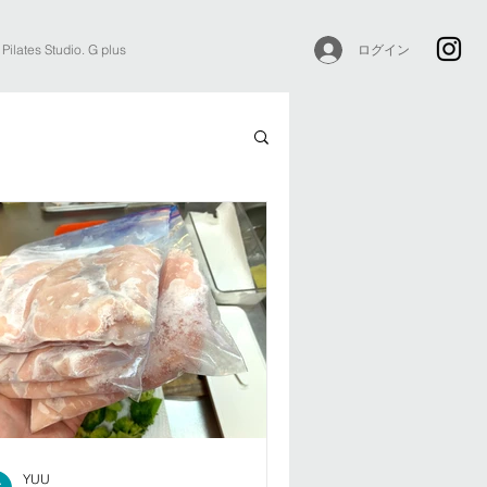
ログイン
Pilates Studio. G plus
YUU