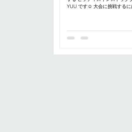
YUU です☺️ 大会に挑戦するに
ければならないこと それは、
もちろん、 人それぞれ減量の
期間も違ってきます。 私の場
量期間は 短く1ヶ月半〜2ヶ月..