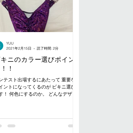
YUU
2021年2月15日
読了時間: 2分
ビキニのカラー選びポイン
ト！！
ンテスト出場するにあたって 重要な
イントになってくるのが ビキニ選び
す！ 何色にするのか。 どんなデザイ
にするのか。 流行などありますが そ
前に！ 先ず基本的なことは、、 自分
身の身体に合ったサイズの ビキニを
用すること！ ビキニが小さいと...