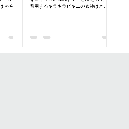
は やらな
着用するキラキラビキニの衣装はどこで
減量！！
購入できるのか。 購入し手元に届くま
やり方も
での流れをご説明いたします。
合は、減
GLITTER BiKiNi 〜オーダーメイドビキ
.
ニの流れ〜...