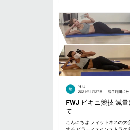
で...
YUU
2021年1月27日
読了時間: 2分
FWJ ビキニ競技 減
て
こんにちは フィットネスの大
する ピラティスインストラク