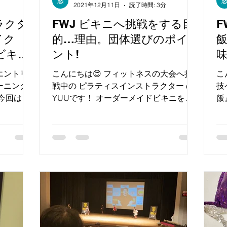
2021年12月11日
読了時間: 3分
ラクタ
FWJ ビキニへ挑戦をする目
F
イク
的…理由。団体選びのポイ
ビキニ
ント!
エントリ
こんにちは😊 フィットネスの大会へ挑
こ
ーニング
戦中の ピラティスインストラクター の
技
 今回はビ
YUUです！ オーダーメイドビキニを制
飯
ピラティ
作している中で 沢山の競技者の方たち
え
出場する
とお話しをしたり ご相談を受けること
５
ント！ を
があります。 そんな中 私自身も毎年の
ご
様に コンテストへ挑戦を続けて 感じた
始
事や...