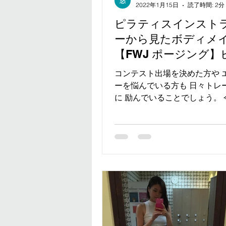
2022年1月15日
読了時間: 2分
ピラティスインスト
ーから見たボディメ
【FWJ ポージング】
競技
コンテスト出場を決めた方や 
ーを悩んでいる方も 日々トレ
に 励んでいることでしょう。
キニ選手YUUとしてではなく 
ス講師YUUとして コンテスト
にために 私の思う大事なポイ
お伝え出来たなと思います✨...