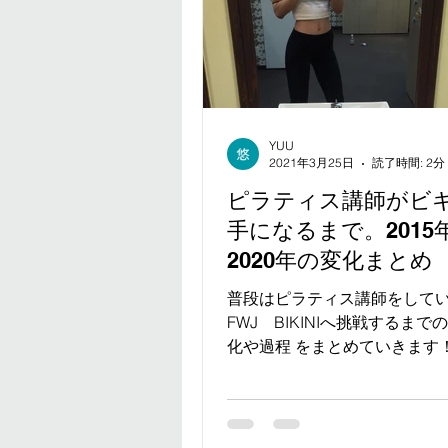
YUU
2021年3月25日
読了時間: 2分
ピラティス講師がビ
手になるまで。2015
2020年の変化まとめ
普段はピラティス講師をして
FWJ BIKINIへ挑戦するまで
化や過程 をまとめていきます
優勝したりすると よく言われ
あります。。 元の骨格が違う
くても その体でしょ。 などな
ンテスト挑戦を 決めてから今