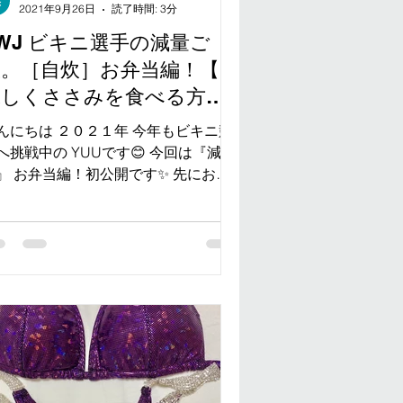
2021年9月26日
読了時間: 3分
WJ ビキニ選手の減量ご
飯。［自炊］お弁当編！【美
味しくささみを食べる方
法】
んにちは ２０２１年 今年もビキニ競
へ挑戦中の YUUです😊 今回は『減量
』 お弁当編！初公開です✨ 先にお伝
しますが お恥ずかしい話、、、 週
〜６で仕事に出ていますが そのお昼
飯は もっぱら全部外食派です🤣 減量
まっても 最初の頃は、、、...