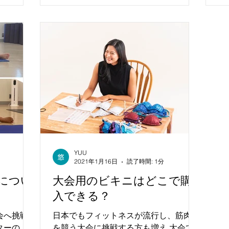
YUU
2021年1月16日
読了時間: 1分
量につい
大会用のビキニはどこで購
入できる？
会へ挑戦
日本でもフィットネスが流行し、筋肉美
ターの
を競う大会に挑戦する方も増え 大会で