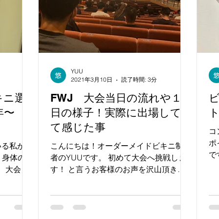
YUU
2021年3月10日
読了時間: 3分
キニ選
FWJ 大会当日の流れや１
年〜
日の様子！実際に出場して見
て感じた事
コ
ポ
いる私が
こんにちは！オーダーメイドビキニ制作
で
の 身体の変
者のYUUです。 初めて大会へ挑戦しま
ン
！ 大会で
す！ と言うお客様のお声を沢山頂きま
の
ることが
す。 初めての挑戦に不安なことは 沢山
自
 何もしな
出てきますよね😂 少しでも大会へ挑戦
着
ど。。 コ
する方が 安心して当日を迎えれるよう
に至るま
に 今までの私の大会での過ごし方を...