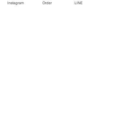
Instagram
Order
LINE
試作品などは
まずは自分が着て
実際にステージに立ち
どう見えるのか研究
確かな物を届けるため
自分で試す。
ビキニの既製品を仕入れて
販売しているのではく
生地を仕入れ
採寸のデーターを元に