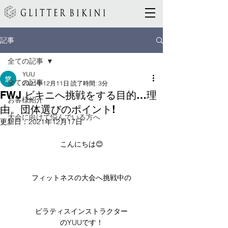
記事
全ての記事
YUU
全ての記事
2021年12月11日
読了時間: 3分
FWJ ビキニへ挑戦をする目的…理
お客様紹介
由。団体選びのポイント!
大会に向けて悩んでいる方へ
更新日：
2021年12月17日
こんにちは😊
フィットネスの大会へ挑戦中の
ピラティスインストラクター
のYUUです！